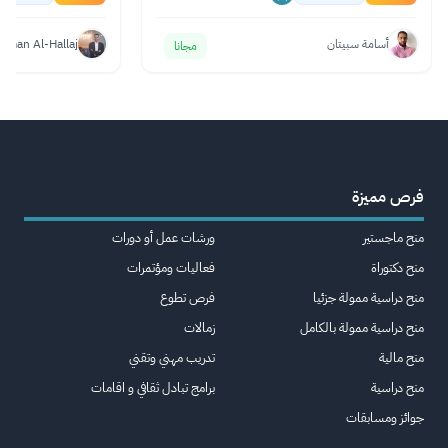
أسامة سبيتان
hman Al-Hallaj
مجانا
فرص مميزة
منح ماجستير
ورشات عمل أو دورات
منح دكتوراة
فعاليات ومؤتمرات
منح دراسية ممولة جزئيا
فرص تطوع
منح دراسية ممولة بالكامل
زمالات
منح مالية
تدريب مهني وتقني
منح دراسية
برامج تبادل ثقافي و اقامات
جوائز ومسابقات