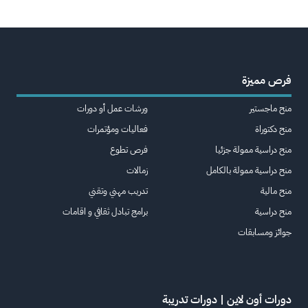
فرص مميزة
منح ماجستير
ورشات عمل أو دورات
منح دكتوراة
فعاليات ومؤتمرات
منح دراسية ممولة جزئيا
فرص تطوع
منح دراسية ممولة بالكامل
زمالات
منح مالية
تدريب مهني وتقني
منح دراسية
برامج تبادل ثقافي و اقامات
جوائز ومسابقات
دورات أون لاين | دورات تدريبة