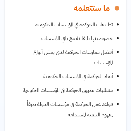
ما ستتعلمه
تطبيقات الحوكمة في المؤسسات الحكومية
خصوصيتها بالمقارنة مع باقي المؤسسات
أفضل ممارسات الحوكمة لدى بعض أنواع
المؤسسات
أبعاد اﻟﺣوﻛﻣﺔ ﻓﻲ المؤسسات الحكومية
متطلبات تطبيق اﻟﺣوﻛﻣﺔ ﻓﻲ المؤسسات اﻟﺣﻛوﻣﻳﺔ
ﻗواﻋد ﻋﻣﻝ الحوكمة ﻓﻲ مؤسسات الدولة طبقاً
لمفهوم التنمية المستدامة