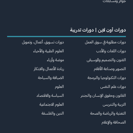
جوائز ومسابقات
دورات أون لاين | دورات تدريبة
دورات مطلوبة في سوق العمل
دورات تسويق، أعمال، وتمويل
دورات اللغات والأدب
العلوم الطبية والأحياء
الفنون والتصميم والموسيقى
موضة وأزياء
التصوير وصناعة الأفلام
ريادة الأعمال والابتكار
دورات التكنولوجيا والبرمجة
الضيافة والسياحة
دورات علم النفس
العلوم
القانون وحقوق الإنسان والجندر
السياسة والاقتصاد
التربية والتدريس
العلوم الاجتماعية
التغذية والرياضة والصحة
الدين والفلسفة
الصحافة والإعلام