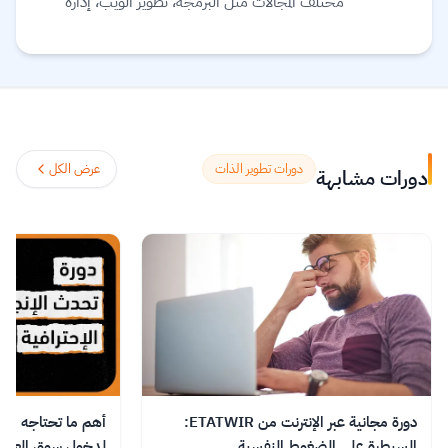
مختلف المجالات مثل البرمجة، تطوير الويب، إدارة
الأعمال، والتسويق. يهدف الموقع إلى تمكين الأفراد من
اكتساب المهارات التي يحتاجون إليها للتفوق في سوق
العمل أو تطوير مشاريعهم الشخصية. يتميز Kun
Academy بتقديم محتوى تعليمي متنوع يناسب
جميع المستويات من المبتدئين إلى المتقدمين، مع تواجد
أدوات تفاعلية مثل الاختبارات والتمارين العملية التي
دورات تطوير الذات
عرض الكل
دورات مشابهة
تساعد المتعلمين على تطبيق ما تعلموه. كما يوفر
الموقع شهادات إتمام للدورات لزيادة فرص التطور
المهني.
اقرأ المزيد.
دورة مجانية عبر الإنترنت من ETATWIR:
أهم ما تحتاجه من ال
السيطرة على الضغوط النفسية