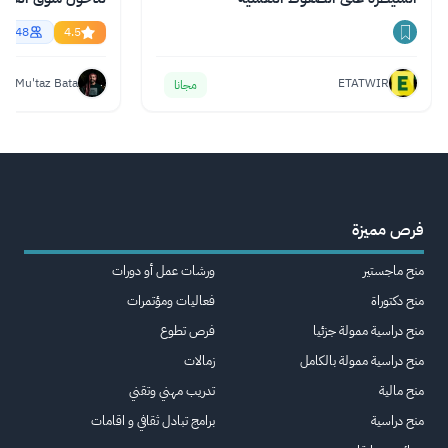
essional English
56748
4.5
Mu'taz Bata
ETATWIR
مجانا
فرص مميزة
منح ماجستير
ورشات عمل أو دورات
منح دكتوراة
فعاليات ومؤتمرات
منح دراسية ممولة جزئيا
فرص تطوع
منح دراسية ممولة بالكامل
زمالات
منح مالية
تدريب مهني وتقني
منح دراسية
برامج تبادل ثقافي و اقامات