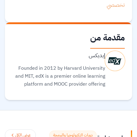
تخصصي
مقدمة من
إيديكس
Founded in 2012 by Harvard University
and MIT, edX is a premier online learning
platform and MOOC provider offering
high-quality courses, professional
certificates, and degrees from top-tier
universities and institutions worldwide,
with a mission to increase access to
education. The platform enables over 86
million learners to acquire in-demand
دورات التكنولوجيا والبرمجة
عرض الكل