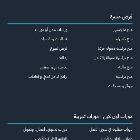
فرص مميزة
منح ماجستير
ورشات عمل أو دورات
منح دكتوراة
فعاليات ومؤتمرات
منح دراسية ممولة جزئيا
فرص تطوع
منح دراسية ممولة بالكامل
زمالات
منح مالية
تدريب مهني وتقني
منح دراسية
برامج تبادل ثقافي و اقامات
جوائز ومسابقات
دورات أون لاين | دورات تدريبة
دورات مطلوبة في سوق العمل
دورات تسويق، أعمال، وتمويل
دورات اللغات والأدب
العلوم الطبية والأحياء