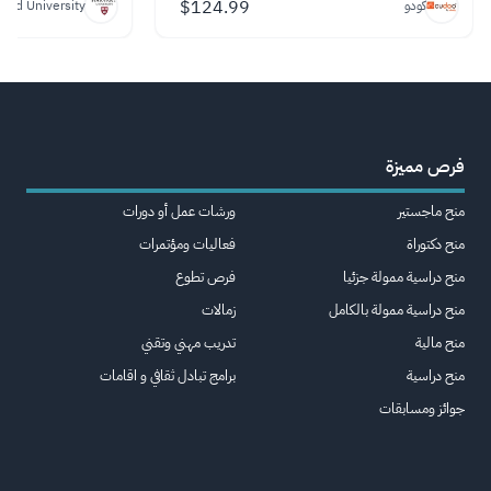
$
124.99
كودو
vard University
فرص مميزة
منح ماجستير
ورشات عمل أو دورات
منح دكتوراة
فعاليات ومؤتمرات
منح دراسية ممولة جزئيا
فرص تطوع
منح دراسية ممولة بالكامل
زمالات
منح مالية
تدريب مهني وتقني
منح دراسية
برامج تبادل ثقافي و اقامات
جوائز ومسابقات