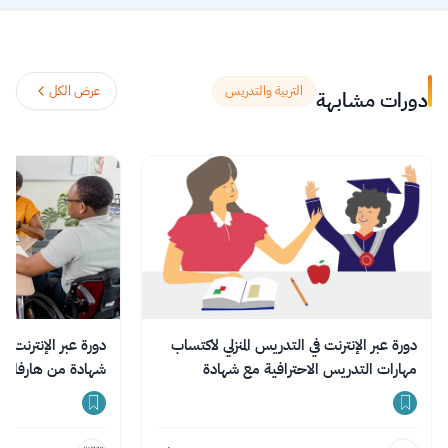
universities and institutions worldwide,
with a mission to increase access to
education. The platform enables over 86
million learners to acquire in-demand
التربية والتدريس
عرض الكل
دورات مشابهة
skills in fields like computer science, AI,
and business, allowing them to audit
courses for free or pay for verified
certificates to boost their professional
careers.
اقرأ المزيد.
دورة عبر الإنترنت في التدريس المنزلي لاكتساب
دورة عبر الإنترنت في
مهارات التدريس الاحترافية مع شهادة
شهادة من هارفارد