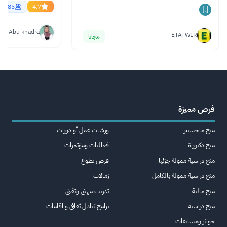
35085
4.7
ya Abu khadra
ETATWIR
مجانا
فرص مميزة
منح ماجستير
ورشات عمل أو دورات
منح دكتوراة
فعاليات ومؤتمرات
منح دراسية ممولة جزئيا
فرص تطوع
منح دراسية ممولة بالكامل
زمالات
منح مالية
تدريب مهني وتقني
منح دراسية
برامج تبادل ثقافي و اقامات
جوائز ومسابقات