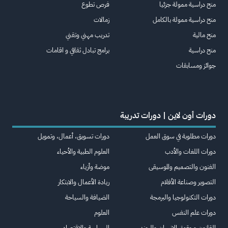
منح دراسية ممولة جزئيا
فرص تطوع
منح دراسية ممولة بالكامل
زمالات
منح مالية
تدريب مهني وتقني
منح دراسية
برامج تبادل ثقافي و اقامات
جوائز ومسابقات
دورات أون لاين | دورات تدريبة
دورات مطلوبة في سوق العمل
دورات تسويق، أعمال، وتمويل
دورات اللغات والأدب
العلوم الطبية والأحياء
الفنون والتصميم والموسيقى
موضة وأزياء
التصوير وصناعة الأفلام
ريادة الأعمال والابتكار
دورات التكنولوجيا والبرمجة
الضيافة والسياحة
دورات علم النفس
العلوم
القانون وحقوق الإنسان والجندر
السياسة والاقتصاد