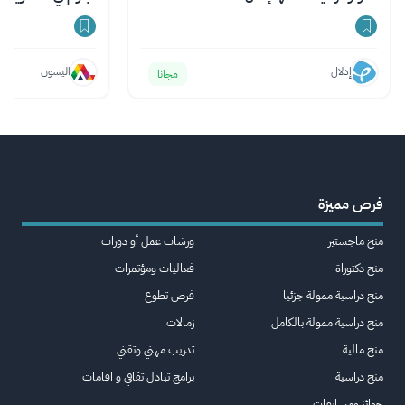
إدلال
اليسون
مجانا
فرص مميزة
منح ماجستير
ورشات عمل أو دورات
منح دكتوراة
فعاليات ومؤتمرات
منح دراسية ممولة جزئيا
فرص تطوع
منح دراسية ممولة بالكامل
زمالات
منح مالية
تدريب مهني وتقني
منح دراسية
برامج تبادل ثقافي و اقامات
جوائز ومسابقات