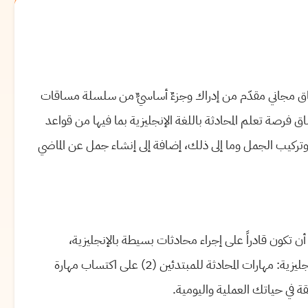
ليزية: مهارات المحادثة للمبتدئين (2) هو مساق مجاني مقدّم من إدراك وجزءٌ أساسيٌّ من سلسلة مساقات
ساق فرصة تعلم المحادثة باللغة الإنجليزية بما فيها من قواعد
كيب الجمل وما إلى ذلك، إضافة إلى إنشاء جمل عن الماضي
تكون قادراً على إجراء محادثات بسيطة بالإنجليزية،
كالحديث عن نفسك وعن بلدك؟ سيساعدك مساق تعلم الإنجليزية: مهارات المحادثة للمبتدئين (2) على اكتساب مهارة
ة في حياتك العملية واليومية.