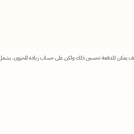
م كيف يمكن للدفعة تحسين ذلك ولكن على حساب زيادة المخزون. يشمل ا