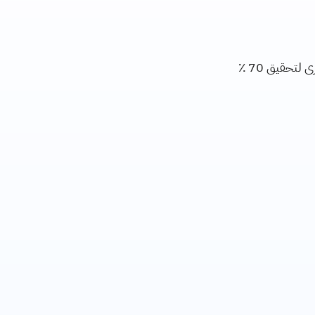
يمكنك أن تؤدي بشكل سيء أو تفوت مجموعة من الواجبات المنزلية طالما حققت درجات عالية بما فيه الكفاية في واجبات أخرى لتحقيق 70 ٪