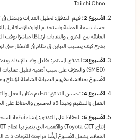
.
Taiichi Ohno
الأسبوع 2:
فهم التدفق: تحليل القدرات ويتمثل في 
حساب سعة العملية واستخدام المواردبالإضافة إلى المف
العلاقة بين المخزون والنفايات ارتباطًا مباشرًا بوقت
بشرح كيف يتسبب التباين في نظام في الانتظار حتى لو 
الأسبوع3:
التدفق المستمر: تقليل وقت الإعداد ويت
(
SMED
) والتعرّف على سبب أهمية تقليل عمليات ال
الأسبوع بمناقشة مفهوم الصيانة الشاملة للإنتاج وح
الأسبوع 4:
تحسين التدفق: تنظيم مكان العمل والتص
العمل والتنظيم ومبدأ 5
s
لتحسين والحفاظ على التدفق
الأسبوع 5:
الحفاظ على التدفق: إنشاء أنظمة السحب 
إنتاج
Toyota (JIT
) والأهمية التي يتميز بها نظام
JIT
العملاء. يشمل الأسبوع أيضًا مراجعة المكونات ذات ا