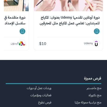
دورة أونلاين تقدمها Udemy بعنوان: المكياج
دورة متقدمة في الت
للمبتدئين: تعلمي عمل المكياج مثل المحترفين
سلاسل الإمداد
$
10
Udemy
اليسون
فرص مميزة
منح ماجستير
ورشات عمل أو دورات
منح دكتوراة
فعاليات ومؤتمرات
منح دراسية ممولة جزئيا
فرص تطوع