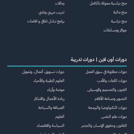
منح دراسية ممولة بالكامل
زمالات
منح مالية
تدريب مهني وتقني
منح دراسية
برامج تبادل ثقافي و اقامات
جوائز ومسابقات
دورات أون لاين | دورات تدريبة
دورات مطلوبة في سوق العمل
دورات تسويق، أعمال، وتمويل
دورات اللغات والأدب
العلوم الطبية والأحياء
الفنون والتصميم والموسيقى
موضة وأزياء
التصوير وصناعة الأفلام
ريادة الأعمال والابتكار
دورات التكنولوجيا والبرمجة
الضيافة والسياحة
دورات علم النفس
العلوم
القانون وحقوق الإنسان والجندر
السياسة والاقتصاد