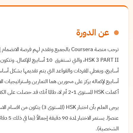
عن الدورة
ترحب منصة Coursera بالجميع وتقدم لهم فرصة الانضمام إلى
أسابيع لإكماله يركز على محورين هما التمارين واستراتيجيات ال
أكملت HSK المستوى 1-2 أم لا، طالما أنك قد حصلت على الكفاءة الأساسية في اللغة الصينية.
عنصرًا. يس
الشخصية).