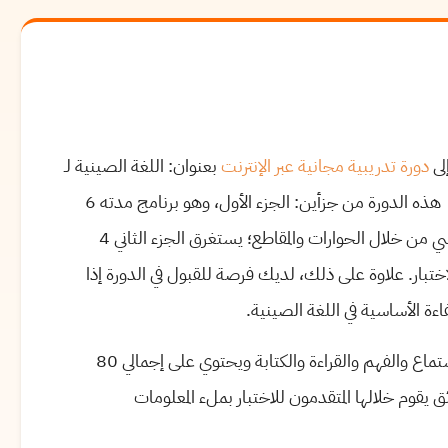
دورة تدريبية مجانية عبر الإنترنت
بعنوان: اللغة الصينية لـ
HSK 3 PART II، والتي تستغرق 10 أسابيع للإكمال. وتتكون هذه الدورة من جزأين: الجزء الأول، وهو برنامج مدته 6
أسابيع، ويغطي المفردات والقواعد التي يتم تقديمها بشكل أساسي من خلال الحوارات والمقاطع؛ يستغرق الجزء الثاني 4
اختبار. علاوة على ذلك، لديك فرصة للقبول في الدورة إذا
يرجى العلم بأن اختبار HSK (المستوى 3) يتكون من اقسام الاستماع والفهم والقراءة والكتابة ويحتوي على إجمالي 80
تمر الاختبار لمدة 90 دقيقة إجمالاً (بما في ذلك 5 دقائق يقوم خلالها المتقدمون للاختبار بملء المعلومات