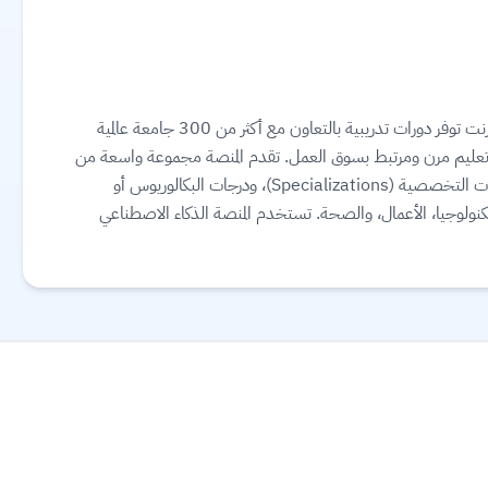
كورسيرا (Coursera) هي منصة تعليمية رائدة عبر الإنترنت توفر دورات تدريبية بالتعاون مع أكثر من 300 جامعة عالمية
(مثل Google و Meta و IBM) لتقديم تعليم مرن ومرتبط بسوق العمل. تقدم المنصة مجموعة واسعة من
الخيارات التعليمية، بما في ذلك الشهادات المهنية، الدورات التخصصية (Specializations)، ودرجات البكالوريوس أو
لتكنولوجيا، الأعمال، والصحة. تستخدم المنصة الذكاء الاصطناعي
اقرأ المزيد.