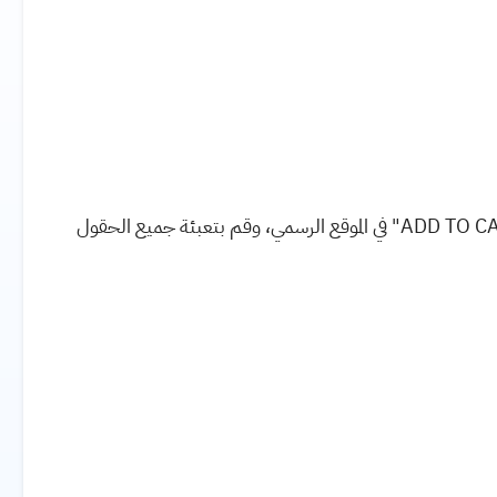
للتقديم على هذه الدورة، قم بالتسجيل، ثم اضغط على "ADD TO CART" في الموقع الرسمي، وقم بتعبئة جميع الحقول