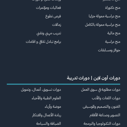
منح دكتوراة
فعاليات ومؤتمرات
منح دراسية ممولة جزئيا
فرص تطوع
منح دراسية ممولة بالكامل
زمالات
منح مالية
تدريب مهني وتقني
منح دراسية
برامج تبادل ثقافي و اقامات
جوائز ومسابقات
دورات أون لاين | دورات تدريبة
دورات مطلوبة في سوق العمل
دورات تسويق، أعمال، وتمويل
دورات اللغات والأدب
العلوم الطبية والأحياء
الفنون والتصميم والموسيقى
موضة وأزياء
التصوير وصناعة الأفلام
ريادة الأعمال والابتكار
دورات التكنولوجيا والبرمجة
الضيافة والسياحة