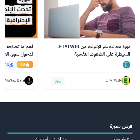
دورة مجانية عبر الإنترنت من ETATWIR:
أهم ما تحتاجه من ال
السيطرة على الضغوط النفسية
essional English
56713
4.5
Mu'taz Bata
ETATWIR
مجانا
فرص مميزة
منح ماجستير
ورشات عمل أو دورات