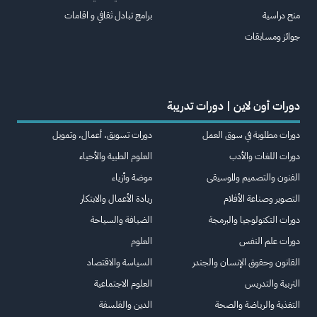
منح دراسية
برامج تبادل ثقافي و اقامات
جوائز ومسابقات
دورات أون لاين | دورات تدريبة
دورات مطلوبة في سوق العمل
دورات تسويق، أعمال، وتمويل
دورات اللغات والأدب
العلوم الطبية والأحياء
الفنون والتصميم والموسيقى
موضة وأزياء
التصوير وصناعة الأفلام
ريادة الأعمال والابتكار
دورات التكنولوجيا والبرمجة
الضيافة والسياحة
دورات علم النفس
العلوم
القانون وحقوق الإنسان والجندر
السياسة والاقتصاد
التربية والتدريس
العلوم الاجتماعية
التغذية والرياضة والصحة
الدين والفلسفة