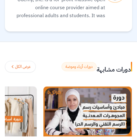
online course provider aimed at
professional adults and students. It was
founded in May 2010. Its global
community and course catalog get bigger
every day. It is committed to changing the
future of learning for the better. As well, it
helps organizations of all types and sizes
prepare for the path ahead.
اقرأ المزيد.
دورات أزياء وموضة
عرض الكل
دورات مشابهة