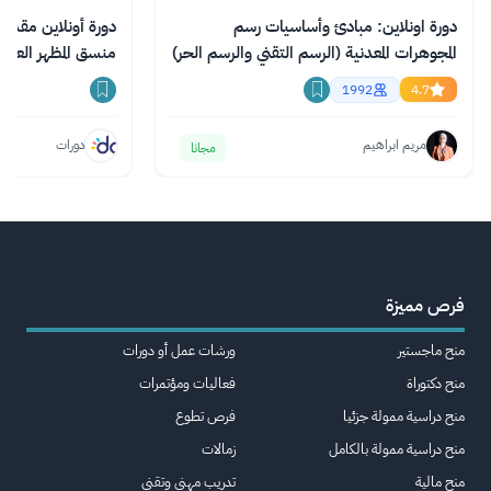
دورة اونلاين: مبادئ وأساسيات رسم
دورة أونلاين مقدم
المجوهرات المعدنية (الرسم التقني والرسم الحر)
منسق المظهر العام 
1992
4.7
مريم ابراهيم
دورات
مجانا
فرص مميزة
منح ماجستير
ورشات عمل أو دورات
منح دكتوراة
فعاليات ومؤتمرات
منح دراسية ممولة جزئيا
فرص تطوع
منح دراسية ممولة بالكامل
زمالات
منح مالية
تدريب مهني وتقني