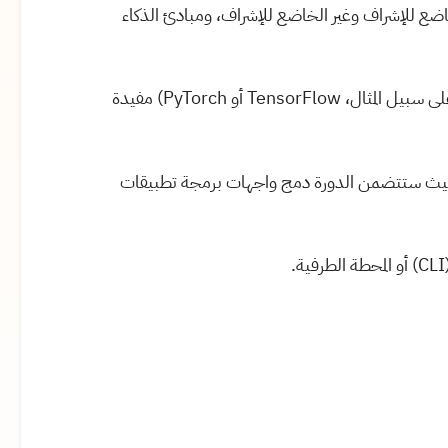
خاضع للإشراف وغير الخاضع للإشراف، ومبادئ الذكاء
المعرفة الأساسية بمفاهيم التعلم العميق وأطر العمل (على سبيل المثال، TensorFlow أو PyTorch) مفيدة
 حيث ستتضمن الدورة دمج واجهات برمجة تطبيقات