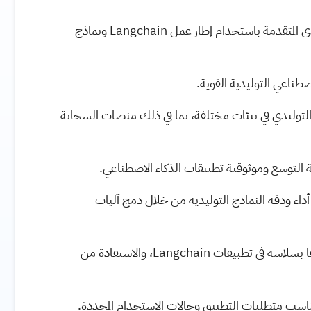
تعلم كيفية إنشاء تطبيقات الذكاء الاصطناعي التوليدي المتقدمة باستخدام إطار عمل Langchain ونماذج
صطناعي التوليدية القوية.
التوليدي في بيئات مختلفة، بما في ذلك منصات السحابة
 التوسع وموثوقية تطبيقات الذكاء الاصطناعي.
وليد المعزز بالاسترجاع (RAG) لتعزيز أداء ودقة النماذج التوليدية من خلال دمج آليات
تعلم كيفية دمج نماذج Huggingface المدربة مسبقًا بسلاسة في تطبيقات Langchain، والاستفادة من