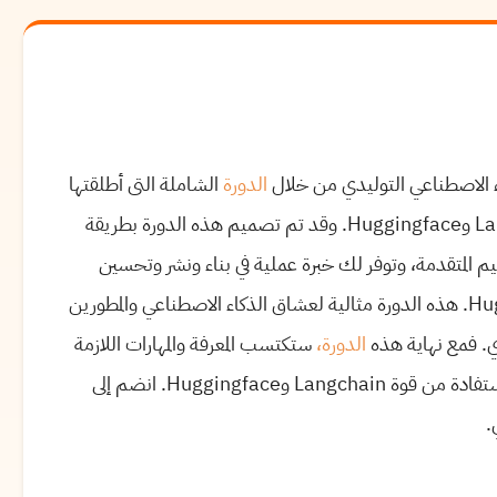
الدورة
الشاملة التى أطلقتها
بعنوان؛ دورة الذكاء الاصطناعي التوليدي الكاملة مع Langchain وHuggingface. وقد تم تصميم هذه الدورة بطريقة
م المتقدمة، وتوفر لك خبرة عملية في بناء ونشر وتحسين
نماذج الذكاء الاصطناعي باستخدام Langchain وHuggingface. هذه الدورة مثالية لعشاق الذكاء الاصطناعي والمطورين
دي. فمع نهاية هذه
الدورة،
ستكتسب المعرفة والمهارات اللازمة
لبناء ونشر وتحسين تطبيقات الذكاء الاصطناعي التوليدي، والاستفادة من قوة Langchain وHuggingface. انضم إلى
.