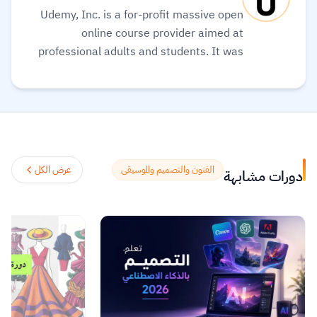
Udemy, Inc. is a for-profit massive open
online course provider aimed at
professional adults and students. It was
founded in May 2010. Its global
community and course catalog get bigger
every day. It is committed to changing the
future of learning for the better. As well, it
helps organizations of all types and sizes
prepare for the path ahead.
اقرأ المزيد.
الفنون والتصميم والموسيقى
عرض الكل
دورات مشابهة