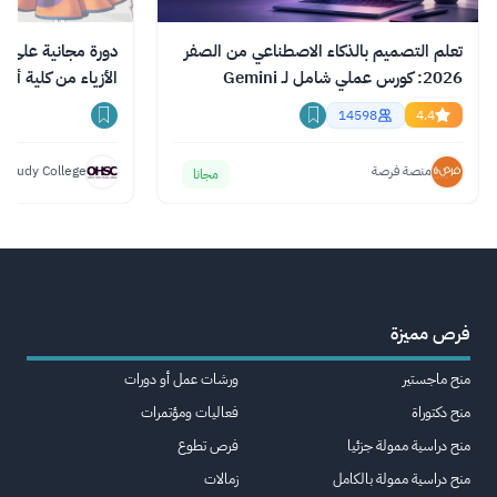
تعلم التصميم بالذكاء الاصطناعي من الصفر
دورة مجانية على ا
2026: كورس عملي شامل لـ Gemini
الأزياء من كلية أك
وChatGPT وClaude
14598
4.4
منصة فرصة
 Study College
مجانا
فرص مميزة
منح ماجستير
ورشات عمل أو دورات
منح دكتوراة
فعاليات ومؤتمرات
منح دراسية ممولة جزئيا
فرص تطوع
منح دراسية ممولة بالكامل
زمالات