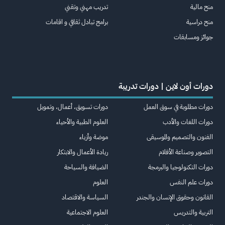
منح مالية
تدريب مهني وتقني
منح دراسية
برامج تبادل ثقافي و اقامات
جوائز ومسابقات
دورات أون لاين | دورات تدريبة
دورات مطلوبة في سوق العمل
دورات تسويق، أعمال، وتمويل
دورات اللغات والأدب
العلوم الطبية والأحياء
الفنون والتصميم والموسيقى
موضة وأزياء
التصوير وصناعة الأفلام
ريادة الأعمال والابتكار
دورات التكنولوجيا والبرمجة
الضيافة والسياحة
دورات علم النفس
العلوم
القانون وحقوق الإنسان والجندر
السياسة والاقتصاد
التربية والتدريس
العلوم الاجتماعية