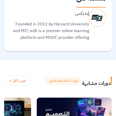
إيديكس
Founded in 2012 by Harvard University
and MIT, edX is a premier online learning
platform and MOOC provider offering
high-quality courses, professional
certificates, and degrees from top-tier
universities and institutions worldwide,
with a mission to increase access to
education. The platform enables over 86
million learners to acquire in-demand
دورات الذكاء الاصطناعي
عرض الكل
دورات مشابهة
skills in fields like computer science, AI,
and business, allowing them to audit
courses for free or pay for verified
certificates to boost their professional
careers.
اقرأ المزيد.