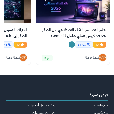
تعلم التصميم بالذكاء الاصطناعي من الصفر
احتراف التسويق با
2026: كورس عملي شامل لـ Gemini
الصفر إلى نتائج حقي
وChatGPT وClaude
اونلاين
2948
4.4
14727
4.4
منصة فرصة
منصة فرصة
مجانا
فرص مميزة
منح ماجستير
ورشات عمل أو دورات
منح دكتوراة
فعاليات ومؤتمرات