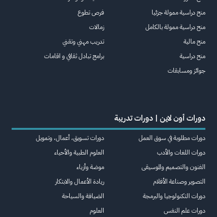
منح دراسية ممولة جزئيا
فرص تطوع
منح دراسية ممولة بالكامل
زمالات
منح مالية
تدريب مهني وتقني
منح دراسية
برامج تبادل ثقافي و اقامات
جوائز ومسابقات
دورات أون لاين | دورات تدريبة
دورات مطلوبة في سوق العمل
دورات تسويق، أعمال، وتمويل
دورات اللغات والأدب
العلوم الطبية والأحياء
الفنون والتصميم والموسيقى
موضة وأزياء
التصوير وصناعة الأفلام
ريادة الأعمال والابتكار
دورات التكنولوجيا والبرمجة
الضيافة والسياحة
دورات علم النفس
العلوم