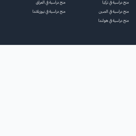
منح دراسية في تركيا
منح دراسية في العراق
منح دراسية في الصين
منح دراسية في نيوزيلاندا
منح دراسية في هولندا
الرئيسية
عنا
للاعلانات
الشروط والأحكام
تواصل معنا
الأسئلة الشائعة
خريطة الموقع
جميع الحقوق محفوظة لمنصة فرصة
©
2026