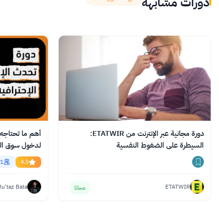
دورات مشابهة
دورة مجانية عبر الإنترنت من ETATWIR:
أهم ما تحتاجه م
السيطرة على الضغوط النفسية
English
1
4.5
u'taz Bata
ETATWIR
مجانا