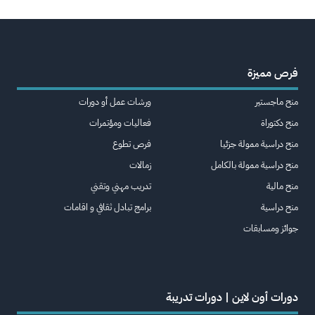
فرص مميزة
منح ماجستير
ورشات عمل أو دورات
منح دكتوراة
فعاليات ومؤتمرات
منح دراسية ممولة جزئيا
فرص تطوع
منح دراسية ممولة بالكامل
زمالات
منح مالية
تدريب مهني وتقني
منح دراسية
برامج تبادل ثقافي و اقامات
جوائز ومسابقات
دورات أون لاين | دورات تدريبة