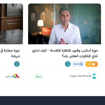
دورة أساليب وفنون المناظرة المتقدمة – كيف تنشئ
نادي المناظرات الخاص بك؟
شهادة
4644
3.8
Fayez AbuMua'la
اليسون
مجانا