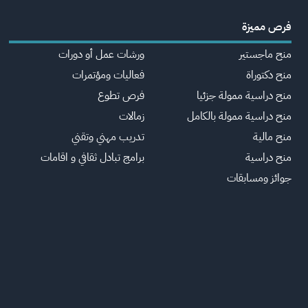
فرص مميزة
منح ماجستير
ورشات عمل أو دورات
منح دكتوراة
فعاليات ومؤتمرات
منح دراسية ممولة جزئيا
فرص تطوع
منح دراسية ممولة بالكامل
زمالات
منح مالية
تدريب مهني وتقني
منح دراسية
برامج تبادل ثقافي و اقامات
جوائز ومسابقات