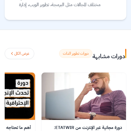
مختلف المجالات مثل البرمجة، تطوير الويب، إدارة
الأعمال، والتسويق. يهدف الموقع إلى تمكين الأفراد من
اكتساب المهارات التي يحتاجون إليها للتفوق في سوق
العمل أو تطوير مشاريعهم الشخصية. يتميز Kun
Academy بتقديم محتوى تعليمي متنوع يناسب
جميع المستويات من المبتدئين إلى المتقدمين، مع تواجد
أدوات تفاعلية مثل الاختبارات والتمارين العملية التي
دورات تطوير الذات
عرض الكل
دورات مشابهة
تساعد المتعلمين على تطبيق ما تعلموه. كما يوفر
الموقع شهادات إتمام للدورات لزيادة فرص التطور
المهني.
اقرأ المزيد.
دورة مجانية عبر الإنترنت من ETATWIR:
أهم ما تحتاجه من ال