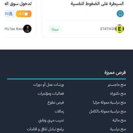
السيطرة على الضغوط النفسية
essional English
56730
4.5
Mu'taz Bata
ETATWIR
مجانا
فرص مميزة
منح ماجستير
ورشات عمل أو دورات
منح دكتوراة
فعاليات ومؤتمرات
منح دراسية ممولة جزئيا
فرص تطوع
منح دراسية ممولة بالكامل
زمالات
منح مالية
تدريب مهني وتقني
منح دراسية
برامج تبادل ثقافي و اقامات