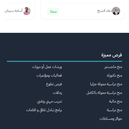
دعاء الشيخ
أسامة سبيتان
مجانا
فرص مميزة
منح ماجستير
ورشات عمل أو دورات
منح دكتوراة
فعاليات ومؤتمرات
منح دراسية ممولة جزئيا
فرص تطوع
منح دراسية ممولة بالكامل
زمالات
منح مالية
تدريب مهني وتقني
منح دراسية
برامج تبادل ثقافي و اقامات
جوائز ومسابقات