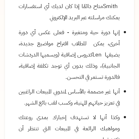
Smith
متاح دائمًا إذا كان لديك أي استفسارات
يمكنك مراسلته عبر البريد الإلكتروني
إنها دورة حية ومتغيرة - فعلى عكس أي دورة
أخرى، يمكن للطلاب اقتراح مواضيع جديدة،
يضيفها
Len
كدروس إضافية (ويسميها الدردشات
الجانبية)، وذلك بدون أي
توجد تكلفة إضافية،
فالدورة تستمر في التحسن
.
أنها غير مصممة بالأساس لمندوبي المبيعات الراغبين
في تعزيز حياتهم المهنية، وكسب لقب
بائع الشهر.
وكذا أنها لا تستهدف إخبارك بمدى روعتك
ومواهبك الرائعة في المبيعات التي تنتظر أن