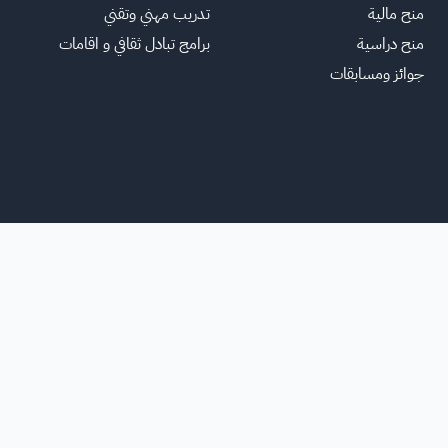
منح مالية
تدريب مهني وتقني
منح دراسية
برامج تبادل ثقافي و اقامات
جوائز ومسابقات
الرئ