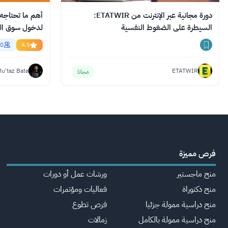
دورة مجانية عبر الإنترنت من ETATWIR:
أهم ما تحتاجه م
السيطرة على الضغوط النفسية
English
0
4.5
u'taz Bata
ETATWIR
مجانا
فرص مميزة
منح ماجستير
ورشات عمل أو دورات
منح دكتوراة
فعاليات ومؤتمرات
منح دراسية ممولة جزئيا
فرص تطوع
منح دراسية ممولة بالكامل
زمالات