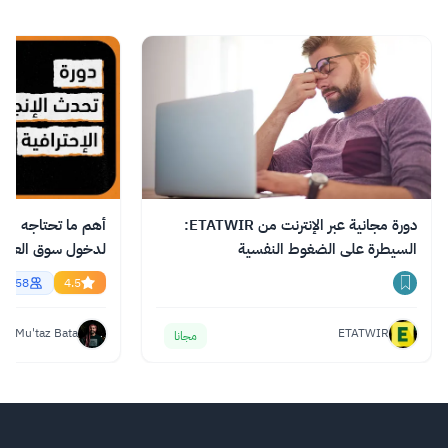
الموقع شهادات إتمام للدورات لزيادة فرص التطور
المهني.
اقرأ المزيد.
دورة مجانية عبر الإنترنت من ETATWIR:
أهم ما تحتاجه من ال
السيطرة على الضغوط النفسية
essional English
56758
4.5
Mu'taz Bata
ETATWIR
مجانا