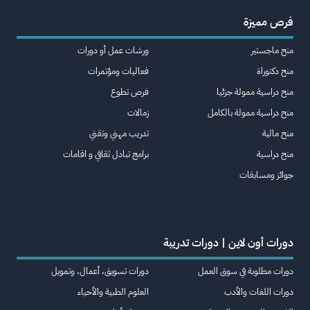
فرص مميزة
منح ماجستير
ورشات عمل أو دورات
منح دكتوراة
فعاليات ومؤتمرات
منح دراسية ممولة جزئيا
فرص تطوع
منح دراسية ممولة بالكامل
زمالات
منح مالية
تدريب مهني وتقني
منح دراسية
برامج تبادل ثقافي و اقامات
جوائز ومسابقات
دورات أون لاين | دورات تدريبة
دورات مطلوبة في سوق العمل
دورات تسويق، أعمال، وتمويل
دورات اللغات والأدب
العلوم الطبية والأحياء