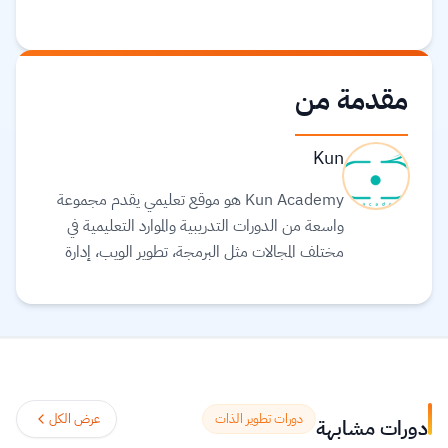
مقدمة من
Kun
Kun Academy هو موقع تعليمي يقدم مجموعة
واسعة من الدورات التدريبية والموارد التعليمية في
مختلف المجالات مثل البرمجة، تطوير الويب، إدارة
الأعمال، والتسويق. يهدف الموقع إلى تمكين الأفراد من
اكتساب المهارات التي يحتاجون إليها للتفوق في سوق
العمل أو تطوير مشاريعهم الشخصية. يتميز Kun
Academy بتقديم محتوى تعليمي متنوع يناسب
جميع المستويات من المبتدئين إلى المتقدمين، مع تواجد
أدوات تفاعلية مثل الاختبارات والتمارين العملية التي
دورات تطوير الذات
عرض الكل
دورات مشابهة
تساعد المتعلمين على تطبيق ما تعلموه. كما يوفر