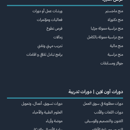
منح ماجستير
ورشات عمل أو دورات
منح دكتوراة
فعاليات ومؤتمرات
منح دراسية ممولة جزئيا
فرص تطوع
منح دراسية ممولة بالكامل
زمالات
منح مالية
تدريب مهني وتقني
منح دراسية
برامج تبادل ثقافي و اقامات
جوائز ومسابقات
دورات أون لاين | دورات تدريبة
دورات مطلوبة في سوق العمل
دورات تسويق، أعمال، وتمويل
دورات اللغات والأدب
العلوم الطبية والأحياء
الفنون والتصميم والموسيقى
موضة وأزياء
التصوير وصناعة الأفلام
ريادة الأعمال والابتكار