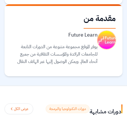
مقدمة من
Future Learn
يوفر الموقع مجموعة متنوعة من الدورات التابعة
للجامعات الرائدة والمؤسسات الثقافية من جميع
أنحاء العالم. ويمكن الوصول إليها عبر الهاتف النقال
والجهاز اللوحي (tablet) وأجهزة الحاسوب، بحيث
يمكنك توفيق التعليم في حياتك. يعتقد القائمون على
موقع Future learn أن التعليم يجب أن يكون
تجربة اجتماعية ممتعة، لذلك تتيح دوراتهم الفرصة
لمناقشة ما تتعلمه مع الآخرين أثناء التنقل، مما
يساعدك على اكتشافات جديدة وتشكيل أفكار
دورات التكنولوجيا والبرمجة
عرض الكل
دورات مشابهة
جديدة.
اقرأ المزيد.