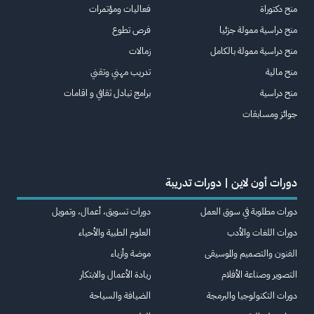
منح دكتوراة
فعاليات ومؤتمرات
منح دراسية ممولة جزئيا
فرص تطوع
منح دراسية ممولة بالكامل
زمالات
منح مالية
تدريب مهني وتقني
منح دراسية
برامج تبادل ثقافي و اقامات
جوائز ومسابقات
دورات أون لاين | دورات تدريبة
دورات مطلوبة في سوق العمل
دورات تسويق، أعمال، وتمويل
دورات اللغات والأدب
العلوم الطبية والأحياء
الفنون والتصميم والموسيقى
موضة وأزياء
التصوير وصناعة الأفلام
ريادة الأعمال والابتكار
دورات التكنولوجيا والبرمجة
الضيافة والسياحة