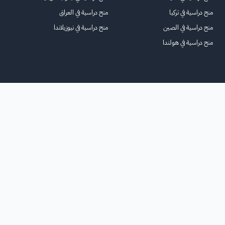
منح دراسية في تركيا
منح دراسية في العراق
منح دراسية في الصين
منح دراسية في نيوزيلاندا
منح دراسية في هولندا
الرئيسية
عنا
للاعلانات
الشروط والأحكام
تواصل معنا
الأسئلة الشائعة
خريطة الموقع
جميع الحقوق محفوظة لمنصة فرصة
©
2026