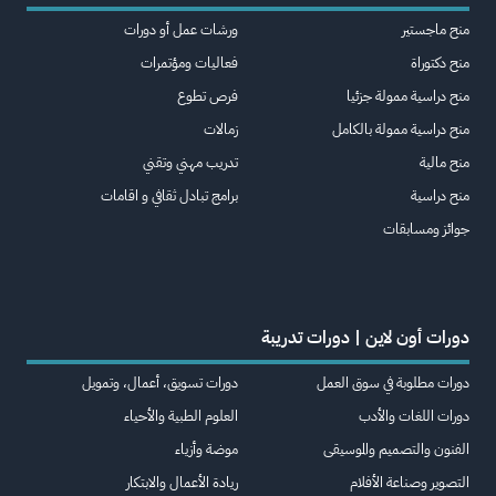
منح ماجستير
ورشات عمل أو دورات
منح دكتوراة
فعاليات ومؤتمرات
منح دراسية ممولة جزئيا
فرص تطوع
منح دراسية ممولة بالكامل
زمالات
منح مالية
تدريب مهني وتقني
منح دراسية
برامج تبادل ثقافي و اقامات
جوائز ومسابقات
دورات أون لاين | دورات تدريبة
دورات مطلوبة في سوق العمل
دورات تسويق، أعمال، وتمويل
دورات اللغات والأدب
العلوم الطبية والأحياء
الفنون والتصميم والموسيقى
موضة وأزياء
التصوير وصناعة الأفلام
ريادة الأعمال والابتكار