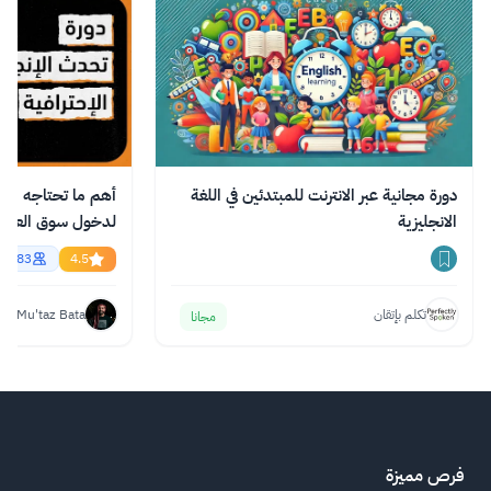
دورة مجانية عبر الانترنت للمبتدئين في اللغة
أهم ما تحتاجه من ال
الانجليزية
essional English
56783
4.5
تكلم بإتقان
Mu'taz Bata
مجانا
فرص مميزة