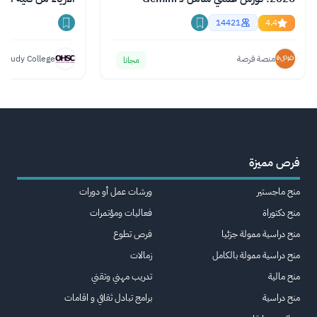
وChatGPT وClaude
14421
4.4
منصة فرصة
 Study College
مجانا
فرص مميزة
منح ماجستير
ورشات عمل أو دورات
منح دكتوراة
فعاليات ومؤتمرات
منح دراسية ممولة جزئيا
فرص تطوع
منح دراسية ممولة بالكامل
زمالات
منح مالية
تدريب مهني وتقني
منح دراسية
برامج تبادل ثقافي و اقامات