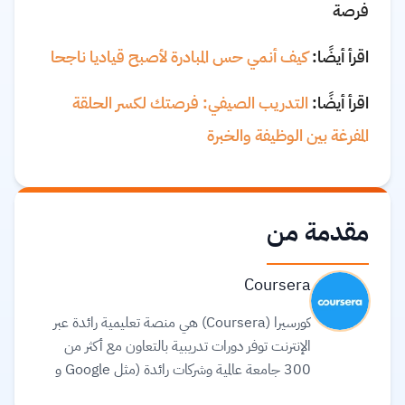
فرصة
اقرأ أيضًا:
كيف أنمي حس المبادرة لأصبح قياديا ناجحا
اقرأ أيضًا:
التدريب الصيفي: فرصتك لكسر الحلقة
المفرغة بين الوظيفة والخبرة
مقدمة من
Coursera
كورسيرا (Coursera) هي منصة تعليمية رائدة عبر
الإنترنت توفر دورات تدريبية بالتعاون مع أكثر من
300 جامعة عالمية وشركات رائدة (مثل Google و
Meta و IBM) لتقديم تعليم مرن ومرتبط بسوق