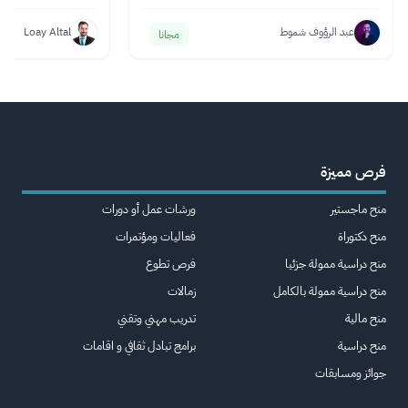
عبد الرؤوف شموط
Loay Altal
مجانا
فرص مميزة
منح ماجستير
ورشات عمل أو دورات
منح دكتوراة
فعاليات ومؤتمرات
منح دراسية ممولة جزئيا
فرص تطوع
منح دراسية ممولة بالكامل
زمالات
منح مالية
تدريب مهني وتقني
منح دراسية
برامج تبادل ثقافي و اقامات
جوائز ومسابقات