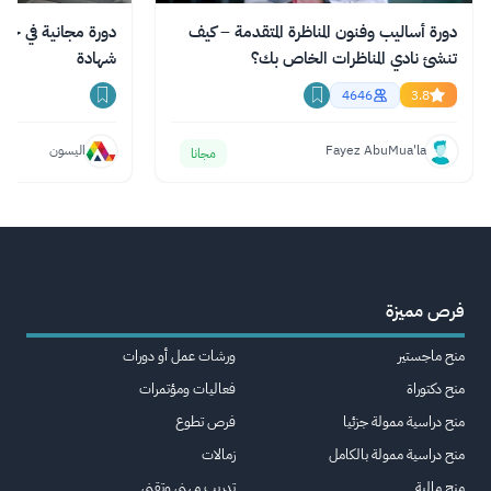
دورة أساليب وفنون المناظرة المتقدمة – كيف
تنشئ نادي المناظرات الخاص بك؟
شهادة
4646
3.8
Fayez AbuMua'la
اليسون
مجانا
فرص مميزة
منح ماجستير
ورشات عمل أو دورات
منح دكتوراة
فعاليات ومؤتمرات
منح دراسية ممولة جزئيا
فرص تطوع
منح دراسية ممولة بالكامل
زمالات
منح مالية
تدريب مهني وتقني