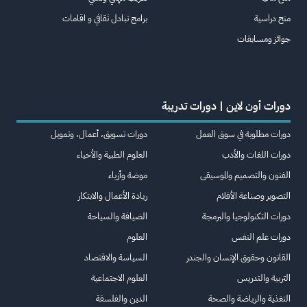
منح دراسية
برامج تبادل ثقافي و اقامات
جوائز ومسابقات
دورات أون لاين | دورات تدريبة
دورات مطلوبة في سوق العمل
دورات تسويق، أعمال، وتمويل
دورات اللغات والأدب
العلوم الطبية والأحياء
الفنون والتصميم والموسيقى
موضة وأزياء
التصوير وصناعة الأفلام
ريادة الأعمال والابتكار
دورات التكنولوجيا والبرمجة
الضيافة والسياحة
دورات علم النفس
العلوم
القانون وحقوق الإنسان والجندر
السياسة والاقتصاد
التربية والتدريس
العلوم الاجتماعية
التغذية والرياضة والصحة
الدين والفلسفة