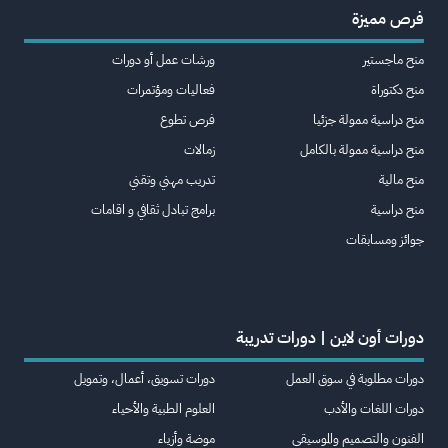
فرص مميزة
منح ماجستير
ورشات عمل أو دورات
منح دكتوراة
فعاليات ومؤتمرات
منح دراسية ممولة جزئيا
فرص تطوع
منح دراسية ممولة بالكامل
زمالات
منح مالية
تدريب مهني وتقني
منح دراسية
برامج تبادل ثقافي و اقامات
جوائز ومسابقات
دورات أون لاين | دورات تدريبة
دورات مطلوبة في سوق العمل
دورات تسويق، أعمال، وتمويل
دورات اللغات والأدب
العلوم الطبية والأحياء
الفنون والتصميم والموسيقى
موضة وأزياء