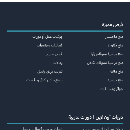
فرص مميزة
منح ماجستير
ورشات عمل أو دورات
منح دكتوراة
فعاليات ومؤتمرات
منح دراسية ممولة جزئيا
فرص تطوع
منح دراسية ممولة بالكامل
زمالات
منح مالية
تدريب مهني وتقني
منح دراسية
برامج تبادل ثقافي و اقامات
جوائز ومسابقات
دورات أون لاين | دورات تدريبة
دورات مطلوبة في سوق العمل
دورات تسويق، أعمال، وتمويل