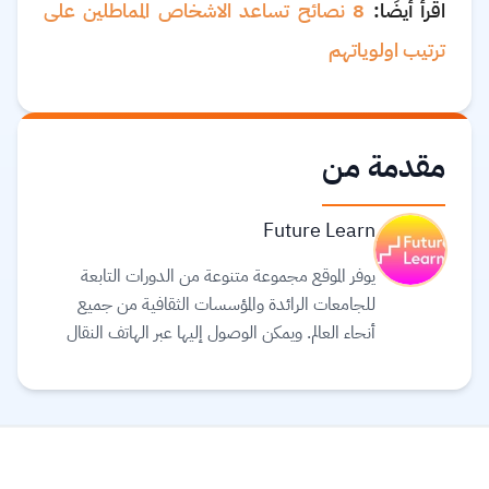
اقرأ أيضًا:
8 نصائح تساعد الاشخاص المماطلين على
ترتيب اولوياتهم
مقدمة من
Future Learn
يوفر الموقع مجموعة متنوعة من الدورات التابعة
للجامعات الرائدة والمؤسسات الثقافية من جميع
أنحاء العالم. ويمكن الوصول إليها عبر الهاتف النقال
والجهاز اللوحي (tablet) وأجهزة الحاسوب، بحيث
يمكنك توفيق التعليم في حياتك. يعتقد القائمون على
موقع Future learn أن التعليم يجب أن يكون
تجربة اجتماعية ممتعة، لذلك تتيح دوراتهم الفرصة
لمناقشة ما تتعلمه مع الآخرين أثناء التنقل، مما