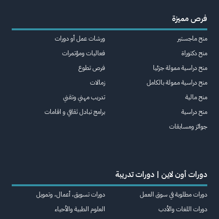
فرص مميزة
منح ماجستير
ورشات عمل أو دورات
منح دكتوراة
فعاليات ومؤتمرات
منح دراسية ممولة جزئيا
فرص تطوع
منح دراسية ممولة بالكامل
زمالات
منح مالية
تدريب مهني وتقني
منح دراسية
برامج تبادل ثقافي و اقامات
جوائز ومسابقات
دورات أون لاين | دورات تدريبة
دورات مطلوبة في سوق العمل
دورات تسويق، أعمال، وتمويل
دورات اللغات والأدب
العلوم الطبية والأحياء