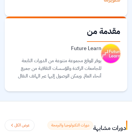
مقدمة من
Future Learn
يوفر الموقع مجموعة متنوعة من الدورات التابعة
للجامعات الرائدة والمؤسسات الثقافية من جميع
أنحاء العالم. ويمكن الوصول إليها عبر الهاتف النقال
والجهاز اللوحي (tablet) وأجهزة الحاسوب، بحيث
يمكنك توفيق التعليم في حياتك. يعتقد القائمون على
موقع Future learn أن التعليم يجب أن يكون
تجربة اجتماعية ممتعة، لذلك تتيح دوراتهم الفرصة
لمناقشة ما تتعلمه مع الآخرين أثناء التنقل، مما
يساعدك على اكتشافات جديدة وتشكيل أفكار
دورات التكنولوجيا والبرمجة
عرض الكل
دورات مشابهة
جديدة.
اقرأ المزيد.