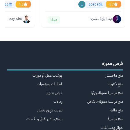
61465
4.5
30939
4.7
عبد الرؤوف شموط
Loay Altal
مجانا
فرص مميزة
منح ماجستير
ورشات عمل أو دورات
منح دكتوراة
فعاليات ومؤتمرات
منح دراسية ممولة جزئيا
فرص تطوع
منح دراسية ممولة بالكامل
زمالات
منح مالية
تدريب مهني وتقني
منح دراسية
برامج تبادل ثقافي و اقامات
جوائز ومسابقات