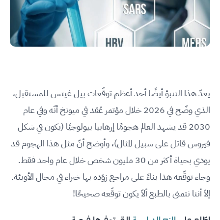
يعدّ هذا التنبؤ أيضًا أحد أعظم توقّعات بيل غيتس للمستقبل،
الذي وضّح في 2026 خلال مؤتمر عُقد في ميونخ أنّه وفي عام
2030 قد يشهد العالم هجومًا إرهابيا بيولوجيًا (يكون في شكل
فيروس قاتل على سبيل المثال)، وأوضح أنّ مثل هذا الهجوم قد
يودي بحياة أكثر من 30 مليون شخص خلال عام واحد فقط.
وجاء توقّعه هذا بناءً على مراجع زوّده بها خبراء في مجال الأوبئة.
إلاّ أننا نتمنى بالطبع ألاّ يكون توقّعه صحيحًا!
اطّلع على
المنح الدراسية
التي توفرها فرصة