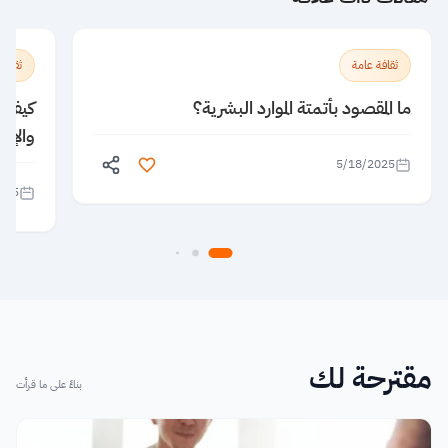
ثقافة عامة
ثقافة
ما المقصود بأتمتة الموارد البشرية؟
كيف يؤ
والإبد
5/18/2025
025
مقترحة لك
بناءً على ما قرأت