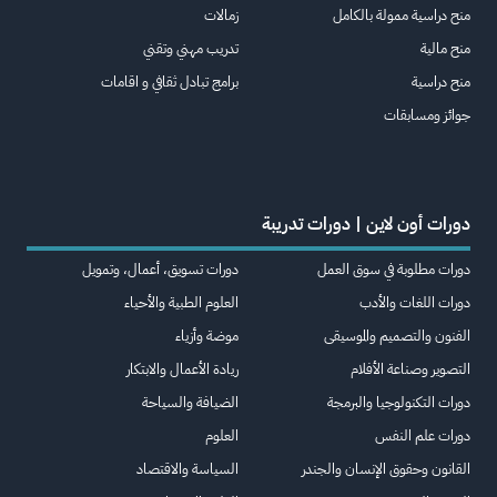
منح دراسية ممولة بالكامل
زمالات
منح مالية
تدريب مهني وتقني
منح دراسية
برامج تبادل ثقافي و اقامات
جوائز ومسابقات
دورات أون لاين | دورات تدريبة
دورات مطلوبة في سوق العمل
دورات تسويق، أعمال، وتمويل
دورات اللغات والأدب
العلوم الطبية والأحياء
الفنون والتصميم والموسيقى
موضة وأزياء
التصوير وصناعة الأفلام
ريادة الأعمال والابتكار
دورات التكنولوجيا والبرمجة
الضيافة والسياحة
دورات علم النفس
العلوم
القانون وحقوق الإنسان والجندر
السياسة والاقتصاد