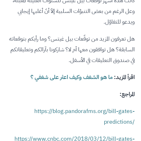
كانت هذه أشهر توقّعات بيل غيتس للسنوات القليلة المقبلة،
وعل الرغم من بعض التنبؤات السلبية إلاّ أنّ أغلبها إيجابي
ويدعو للتفاؤل.
هل تعرفون المزيد من توقّعات بيل غيتس؟ وما رأيكم بتوقعاته
السابقة؟ هل توافقون معها أم لا؟ شاركونا بآرائكم وتعليقاتكم
في صندوق التعليقات في الأسفل.
اقرأ المزيد:
ما هو الشغف وكيف اعثر على شغفي ؟
المراجع:
https://blog.pandorafms.org/bill-gates-
predictions/
https://www.cnbc.com/2018/03/12/bill-gates-