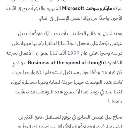
شركة
مايكروسوفت Microsoft
الشهيرة والذي أصبح في الآونة
الأخيرة واحدًا من روّاد العمل الإنساني في العالم.
ومنذ اشتهاره خلال الثمانينات أصبحت آراء وتوقّعات بيل
غيتس تؤخذ على محمل الجدّ نظرًا لدقّتها وكونها مبنية على
دراسة وخبرة. ففي عام 1999 ألّف كتابًا بعنوان "الأعمال بسرعة
الخاطرة
Business at the speed of thought
"، والذي
ذكر فيه 15 توقّعًا حول مستقبل استخدام التكنولوجيا حيث
كانت هذه التوقّعات حينها جريئة للغاية وفيها مخاطرة كبيرة،
لكننا نجد في يومنا هذا أنّ جميع هذه التوقعات قد تحقّقت
بالفعل!
نجاح بيل غيتس السابق في توقّع المستقبل، دفع الكثيرين
للاستمرار في متابعة توقّعاته أوّلاً بأوّل، خاصة تلك المتعلّقة