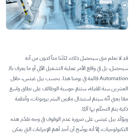
قد لا نعلم متى سيحصل ذلك، لكنّنا متأكدون من أنه
سيحصل، بل في واقع الأمر عملية التشغيل الآلي أو ما يعرف بالـ
Automation قائمة في يومنا هذا. بحسب بيل غيتس، خلال
العشرين سنة المقبلة، ستتمّ حوسبة الوظائف على نطاق واسع
ممّا يعني أنّه سيتمّ استبدال ملايين البشر بروبوتات، وأنظمة
ذكية يتمّ التحكّم بها آليًا.
ويؤكّد بيل غيتس على ضرورة عدم الوقوف في وجه تقدّم هذه
التكنولوجيات، إلاّ أنه يوضّح أن أحد أهمّ الإجراءات التي يمكن