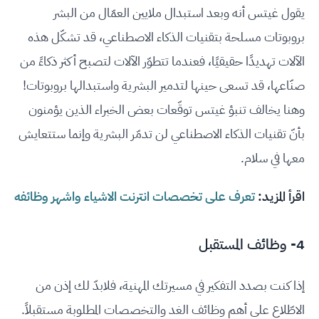
يقول غيتس أنه وبعد استبدال ملايين العمّال من البشر
بروبوتات مسلحة بتقنيات الذكاء الاصطناعي، قد تشكّل هذه
الآلات تهديدًا حقيقيًا، فعندما تتطوّر الآلات لتصبح أكثر ذكاءً من
صنّاعها، قد تسعى حينها لتدمير البشرية واستبدالها بروبوتات!
وهنا يخالف تنبؤ غيتس توقّعات بعض الخبراء الذين يؤمنون
بأنّ تقنيات الذكاء الاصطناعي لن تدمّر البشرية وإنما ستتعايش
معها في سلام.
اقرأ المزيد:
تعرف على تخصصات انترنت الاشياء واشهر وظائفه
4- وظائف المستقبل
إذا كنت بصدد التفكير في مسيرتك المهنية، فلابدّ لك إذن من
الاطّلاع على أهم وظائف الغد والتخصصات المطلوبة مستقبلاً.