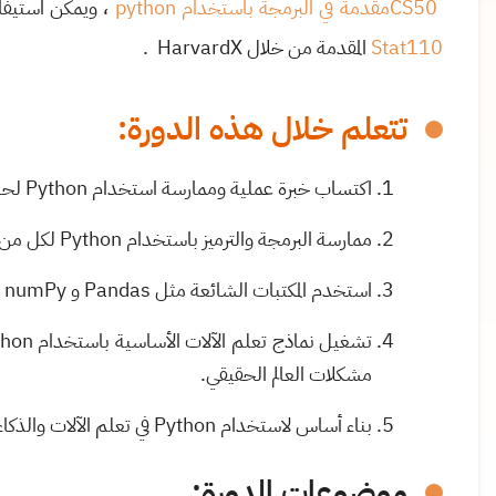
CS50
مقدمة
في البرمجة باستخدام
python
، ويمكن استيفا
Stat110
المقدمة من خلال
HarvardX
.
تتعلم خلال هذه الدورة:
اكتساب خبرة عملية وممارسة استخدام
Python
لحل
ممارسة البرمجة والترميز باستخدام
Python
لكل من 
استخدم المكتبات الشائعة مثل
Pandas
و
numPy
تشغيل نماذج تعلم الآلات الأساسية باستخدام
thon
مشكلات العالم الحقيقي.
بناء أساس لاستخدام
Python
في تعلم الآلات والذك
موضوعات الدورة
: