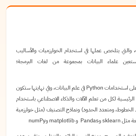
، والتي يتلخص عملها في استخدام الخوارزميات والأساليب
ستعين علماء البيانات بمجموعة من لغات البرمجة؛
ى استخدامات
Python
في علم البيانات، وفي نهايتها ستكون
 الرئيسية لكل من تعلم الآلات
والذكاء الاصطناعي
باستخدام
د الخطوط، ومتعدد الحدود) ونماذج التصنيف
(مثل خوارزمية
عة مثل
sklearn
و
Pandas
و
matplotlib
و
numPy
لتعقيد الصحيح، ومنع التجهيز الزائد، والتنظيم، وتقييم عدم