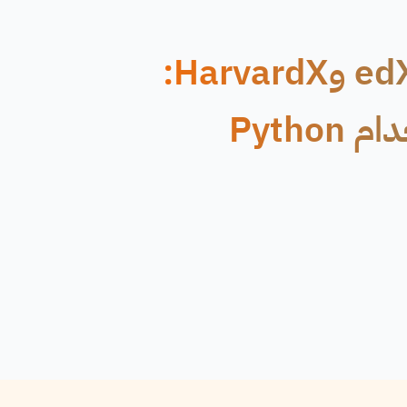
دورة مجانية عبر الإنترنت من edX وHarvardX:
Pytho