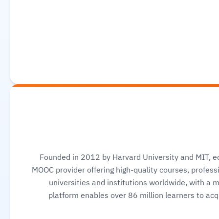
Founded in 2012 by Harvard University and MIT, ed
MOOC provider offering high-quality courses, professi
universities and institutions worldwide, with a 
platform enables over 86 million learners to acqu
science, AI, and business, allowing them to audit cou