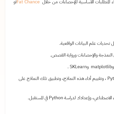
ء المتطلبات الأساسية للإحصاءات من خلال
Fat Chance
أو
 تحديات علم البيانات الواقعية.
النمذجة والإحصاءات ورواية القصص.
و
matplotlib
و
SKLearn
.
Py
، وتقييم أداء هذه النماذج، وتطبيق تلك النماذج على
اء الاصطناعي، وإعدادك لدراسة
Python
في المستقبل.