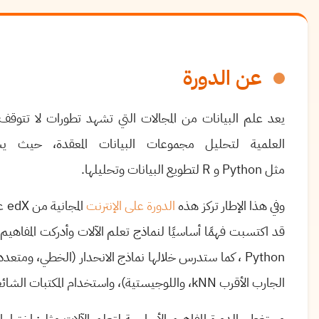
عن الدورة
يعد علم البيانات من المجالات التي تشهد تطورات لا تتوقف
العلمية لتحليل مجموعات البيانات المعقدة، حيث ي
مثل
Python
و
R
لتطويع البيانات وتحليلها
.
وفي هذا الإطار تركز هذه
الدورة على الإنترنت
المجانية من X
ed
عل
قد اكتسبت فهمًا أساسيًا لنماذج تعلم الآلات وأدركت المفاهيم
Python
، كما ستدرس خلالها نماذج الانحدار (الخطي، ومتعد
الجارب الأقرب
kNN
، واللوجيستية)، واستخدام المكتبات الشائ
وستغطي الدورة المفاهيم الأساسية لتعلم الآلات مثل: اختيار ا