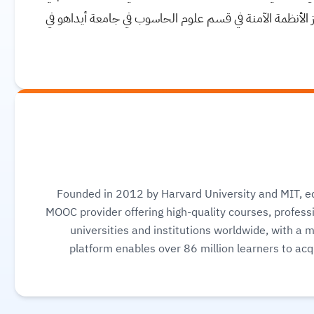
لأنظمة الآمنة في قسم علوم الحاسوب في جامعة أيداهو في
Founded in 2012 by Harvard University and MIT, ed
MOOC provider offering high-quality courses, professi
universities and institutions worldwide, with a 
platform enables over 86 million learners to acqu
science, AI, and business, allowing them to audit cou