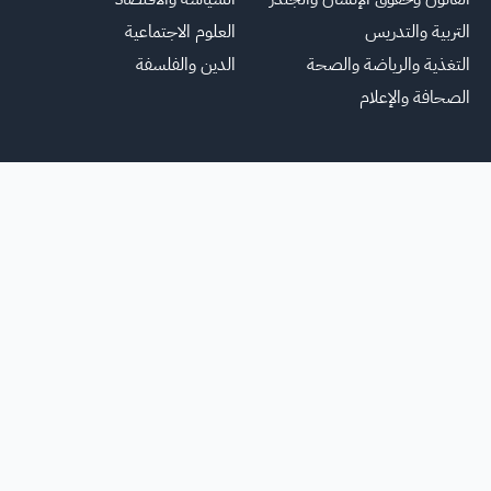
التربية والتدريس
العلوم الاجتماعية
التغذية والرياضة والصحة
الدين والفلسفة
الصحافة والإعلام
يسية
عنا
للاعلانات
الشروط والأحكام
تواصل معنا
الأسئلة الشائعة
خريطة ا
جميع الحقوق محفوظة لمنصة فرصة
©
2026