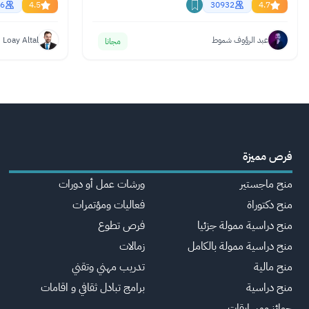
6
4.5
30932
4.7
عبد الرؤوف شموط
Loay Altal
مجانا
فرص مميزة
منح ماجستير
ورشات عمل أو دورات
منح دكتوراة
فعاليات ومؤتمرات
منح دراسية ممولة جزئيا
فرص تطوع
منح دراسية ممولة بالكامل
زمالات
منح مالية
تدريب مهني وتقني
منح دراسية
برامج تبادل ثقافي و اقامات
جوائز ومسابقات