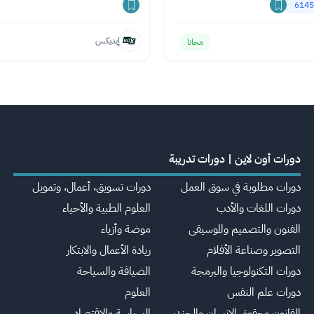
6145
إيديكس
مجانا
دورات أون لاين | دورات تدريبة
دورات مطلوبة في سوق العمل
دورات تسويق، أعمال، وتمويل
دورات اللغات والأدب
العلوم الطبية والأحياء
الفنون والتصميم والموسيقى
موضة وأزياء
التصوير وصناعة الأفلام
ريادة الأعمال والابتكار
دورات التكنولوجيا والبرمجة
الضيافة والسياحة
دورات علم النفس
العلوم
القانون وحقوق الإنسان والجندر
السياسة والاقتصاد