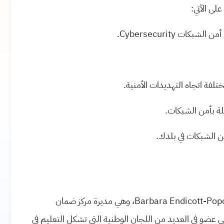
لى الآتي:
ستٌقدم هذه الدورة من قبل باربرا انديكوت-بوبوفسكي Barbara Endicott-Popovsky، وهي مديرة مركز ضمان
ي عضو في العديد من اللجان الوطنية التي تشكل التعليم في