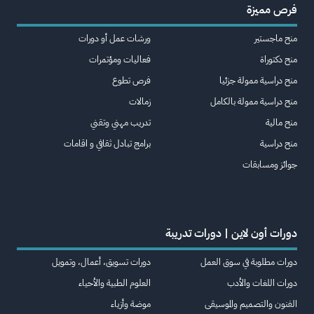
فرص مميزة
منح ماجستير
ورشات عمل أو دورات
منح دكتوراة
فعاليات ومؤتمرات
منح دراسية ممولة جزئيا
فرص تطوع
منح دراسية ممولة بالكامل
زمالات
منح مالية
تدريب مهني وتقني
منح دراسية
برامج تبادل ثقافي و اقامات
جوائز ومسابقات
دورات أون لاين | دورات تدريبة
دورات مطلوبة في سوق العمل
دورات تسويق، أعمال، وتمويل
دورات اللغات والأدب
العلوم الطبية والأحياء
الفنون والتصميم والموسيقى
موضة وأزياء