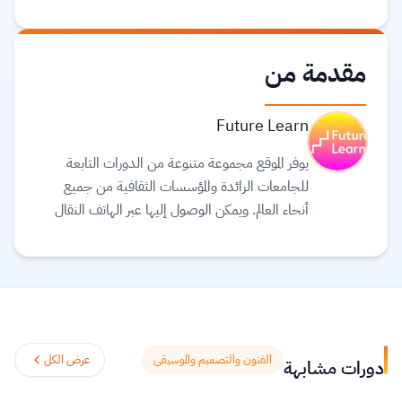
مقدمة من
Future Learn
يوفر الموقع مجموعة متنوعة من الدورات التابعة
للجامعات الرائدة والمؤسسات الثقافية من جميع
أنحاء العالم. ويمكن الوصول إليها عبر الهاتف النقال
والجهاز اللوحي (tablet) وأجهزة الحاسوب، بحيث
يمكنك توفيق التعليم في حياتك. يعتقد القائمون على
موقع Future learn أن التعليم يجب أن يكون
تجربة اجتماعية ممتعة، لذلك تتيح دوراتهم الفرصة
لمناقشة ما تتعلمه مع الآخرين أثناء التنقل، مما
يساعدك على اكتشافات جديدة وتشكيل أفكار
الفنون والتصميم والموسيقى
عرض الكل
دورات مشابهة
جديدة.
اقرأ المزيد.