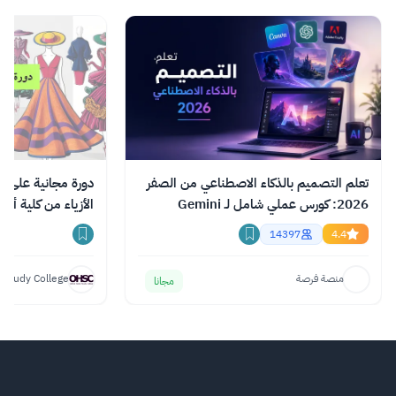
تعلم التصميم بالذكاء الاصطناعي من الصفر
دورة مجانية على ا
2026: كورس عملي شامل لـ Gemini
الأزياء من كلية أك
وChatGPT وClaude
14397
4.4
منصة فرصة
 Study College
مجانا