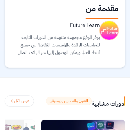
مقدمة من
Future Learn
يوفر الموقع مجموعة متنوعة من الدورات التابعة
للجامعات الرائدة والمؤسسات الثقافية من جميع
أنحاء العالم. ويمكن الوصول إليها عبر الهاتف النقال
والجهاز اللوحي (tablet) وأجهزة الحاسوب، بحيث
يمكنك توفيق التعليم في حياتك. يعتقد القائمون على
موقع Future learn أن التعليم يجب أن يكون
تجربة اجتماعية ممتعة، لذلك تتيح دوراتهم الفرصة
لمناقشة ما تتعلمه مع الآخرين أثناء التنقل، مما
يساعدك على اكتشافات جديدة وتشكيل أفكار
الفنون والتصميم والموسيقى
عرض الكل
دورات مشابهة
جديدة.
اقرأ المزيد.