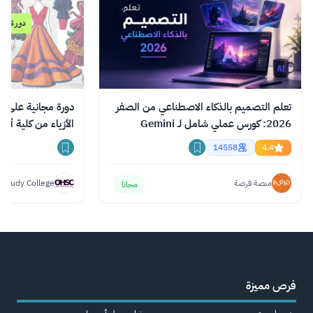
تعلم التصميم بالذكاء الاصطناعي من الصفر
دورة مجانية على ا
2026: كورس عملي شامل لـ Gemini
الأزياء من كلية أك
وChatGPT وClaude
14558
4.4
منصة فرصة
 Study College
مجانا
فرص مميزة