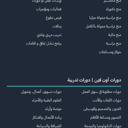
منح ماجستير
ورشات عمل أو دورات
منح دكتوراة
فعاليات ومؤتمرات
منح دراسية ممولة جزئيا
فرص تطوع
منح دراسية ممولة بالكامل
زمالات
منح مالية
تدريب مهني وتقني
منح دراسية
برامج تبادل ثقافي و اقامات
جوائز ومسابقات
دورات أون لاين | دورات تدريبة
دورات مطلوبة في سوق العمل
دورات تسويق، أعمال، وتمويل
دورات اللغات والأدب
العلوم الطبية والأحياء
الفنون والتصميم والموسيقى
موضة وأزياء
التصوير وصناعة الأفلام
ريادة الأعمال والابتكار
دورات التكنولوجيا والبرمجة
الضيافة والسياحة