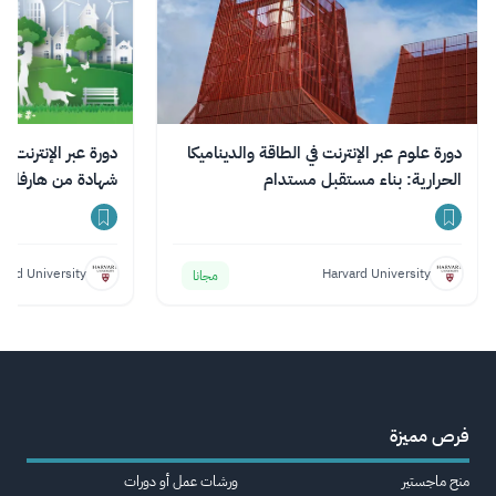
دورة علوم عبر الإنترنت في الطاقة والديناميكا
دورة عبر الإنترنت ف
الحرارية: بناء مستقبل مستدام
شهادة من هارفارد
vard University
Harvard University
مجانا
فرص مميزة
منح ماجستير
ورشات عمل أو دورات