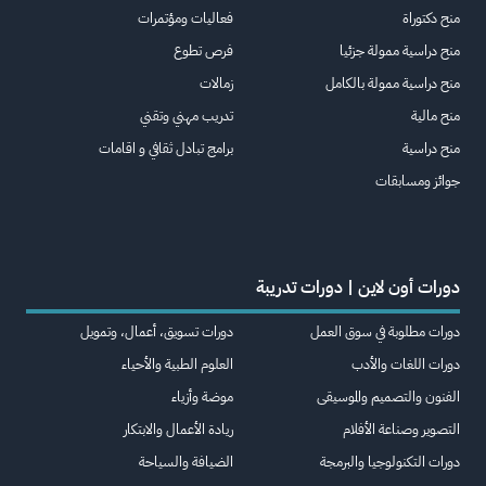
منح دكتوراة
فعاليات ومؤتمرات
منح دراسية ممولة جزئيا
فرص تطوع
منح دراسية ممولة بالكامل
زمالات
منح مالية
تدريب مهني وتقني
منح دراسية
برامج تبادل ثقافي و اقامات
جوائز ومسابقات
دورات أون لاين | دورات تدريبة
دورات مطلوبة في سوق العمل
دورات تسويق، أعمال، وتمويل
دورات اللغات والأدب
العلوم الطبية والأحياء
الفنون والتصميم والموسيقى
موضة وأزياء
التصوير وصناعة الأفلام
ريادة الأعمال والابتكار
دورات التكنولوجيا والبرمجة
الضيافة والسياحة