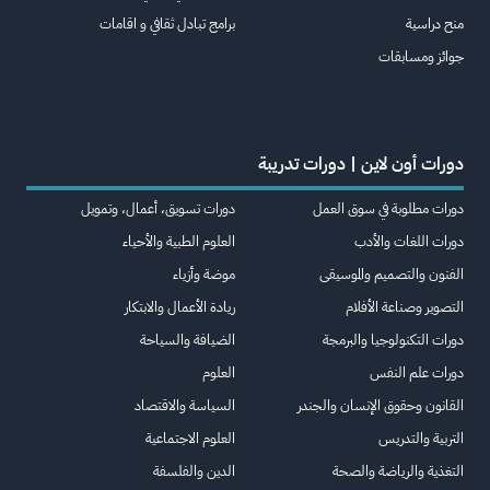
منح دراسية
برامج تبادل ثقافي و اقامات
جوائز ومسابقات
دورات أون لاين | دورات تدريبة
دورات مطلوبة في سوق العمل
دورات تسويق، أعمال، وتمويل
دورات اللغات والأدب
العلوم الطبية والأحياء
الفنون والتصميم والموسيقى
موضة وأزياء
التصوير وصناعة الأفلام
ريادة الأعمال والابتكار
دورات التكنولوجيا والبرمجة
الضيافة والسياحة
دورات علم النفس
العلوم
القانون وحقوق الإنسان والجندر
السياسة والاقتصاد
التربية والتدريس
العلوم الاجتماعية
التغذية والرياضة والصحة
الدين والفلسفة