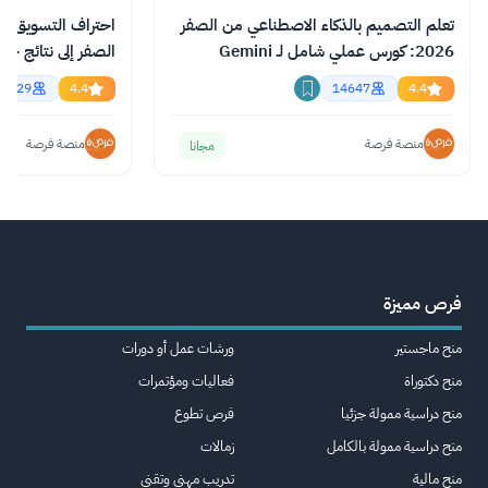
تعلم التصميم بالذكاء الاصطناعي من الصفر
احتراف التسويق با
2026: كورس عملي شامل لـ Gemini
الصفر إلى نتائج حقي
وChatGPT وClaude
اونلاين
2929
4.4
14647
4.4
منصة فرصة
منصة فرصة
مجانا
فرص مميزة
منح ماجستير
ورشات عمل أو دورات
منح دكتوراة
فعاليات ومؤتمرات
منح دراسية ممولة جزئيا
فرص تطوع
منح دراسية ممولة بالكامل
زمالات
منح مالية
تدريب مهني وتقني