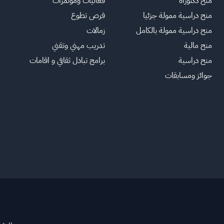
منح دكتوراة
فعاليات ومؤتمرات
منح دراسية ممولة جزئيا
فرص تطوع
منح دراسية ممولة بالكامل
زمالات
منح مالية
تدريب مهني وتقني
منح دراسية
برامج تبادل ثقافي و اقامات
جوائز ومسابقات