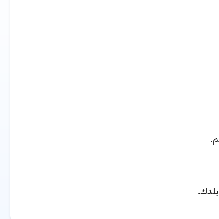
م.
 بلدك.