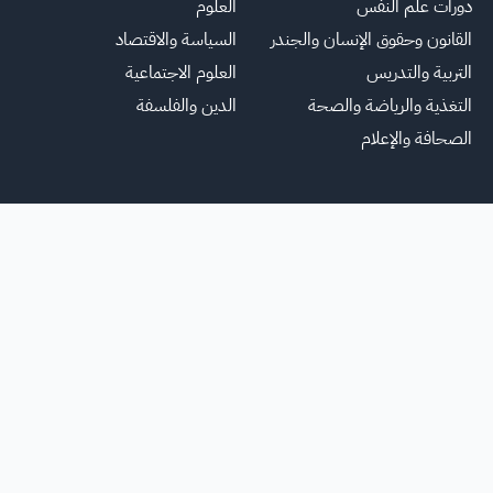
دورات علم النفس
العلوم
القانون وحقوق الإنسان والجندر
السياسة والاقتصاد
التربية والتدريس
العلوم الاجتماعية
التغذية والرياضة والصحة
الدين والفلسفة
الصحافة والإعلام
يسية
عنا
للاعلانات
الشروط والأحكام
تواصل معنا
الأسئلة الشائعة
خريطة ا
جميع الحقوق محفوظة لمنصة فرصة
©
2026