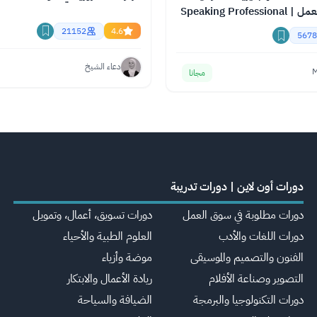
لدخول سوق العمل | Speaking Professional
21152
4.6
5678
دعاء الشيخ
M
مجانا
دورات أون لاين | دورات تدريبة
دورات مطلوبة في سوق العمل
دورات تسويق، أعمال، وتمويل
دورات اللغات والأدب
العلوم الطبية والأحياء
الفنون والتصميم والموسيقى
موضة وأزياء
التصوير وصناعة الأفلام
ريادة الأعمال والابتكار
دورات التكنولوجيا والبرمجة
الضيافة والسياحة