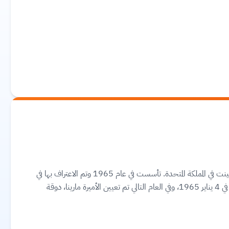
جامعة كينت هي جامعة أبحاث عامة مقرها في مدينة كينت في المملكة المتحدة. تأسست في عام 1965 وتم الاعتراف بها في
منتصف القرن العشرين. مُنحت الجامعة ميثاقها الملكي في 4 يناير 1965، وفي العام التالي تم تعيين الأميرة مارينا، دوقة