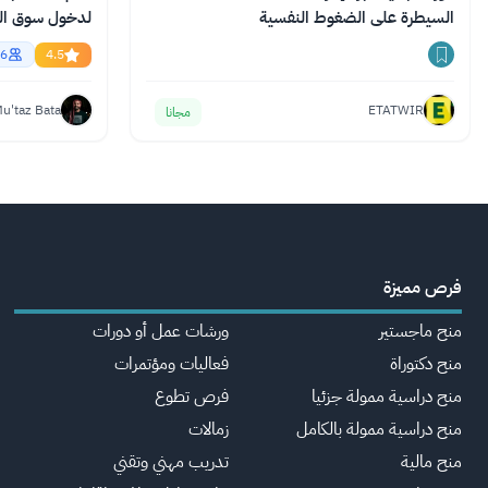
السيطرة على الضغوط النفسية
English
6
4.5
u'taz Bata
ETATWIR
مجانا
فرص مميزة
منح ماجستير
ورشات عمل أو دورات
منح دكتوراة
فعاليات ومؤتمرات
منح دراسية ممولة جزئيا
فرص تطوع
منح دراسية ممولة بالكامل
زمالات
منح مالية
تدريب مهني وتقني