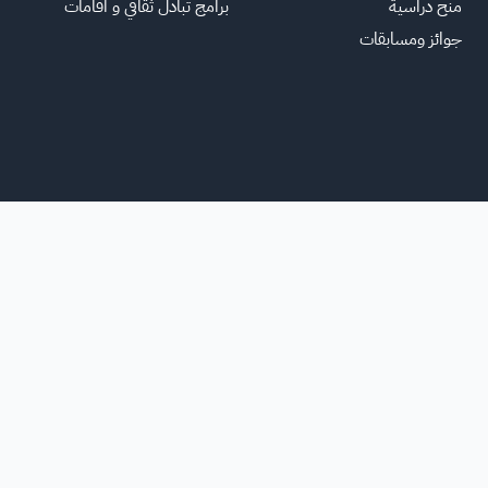
منح دراسية
برامج تبادل ثقافي و اقامات
جوائز ومسابقات
الرئ