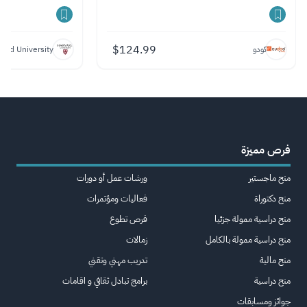
$
124.99
كودو
vard University
فرص مميزة
منح ماجستير
ورشات عمل أو دورات
منح دكتوراة
فعاليات ومؤتمرات
منح دراسية ممولة جزئيا
فرص تطوع
منح دراسية ممولة بالكامل
زمالات
منح مالية
تدريب مهني وتقني
منح دراسية
برامج تبادل ثقافي و اقامات
جوائز ومسابقات