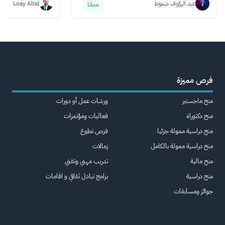
عبد الرؤوف شموط
Loay Altal
مجانا
فرص مميزة
منح ماجستير
ورشات عمل أو دورات
منح دكتوراة
فعاليات ومؤتمرات
منح دراسية ممولة جزئيا
فرص تطوع
منح دراسية ممولة بالكامل
زمالات
منح مالية
تدريب مهني وتقني
منح دراسية
برامج تبادل ثقافي و اقامات
جوائز ومسابقات