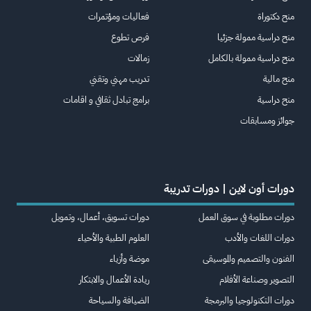
منح دكتوراة
فعاليات ومؤتمرات
منح دراسية ممولة جزئيا
فرص تطوع
منح دراسية ممولة بالكامل
زمالات
منح مالية
تدريب مهني وتقني
منح دراسية
برامج تبادل ثقافي و اقامات
جوائز ومسابقات
دورات أون لاين | دورات تدريبة
دورات مطلوبة في سوق العمل
دورات تسويق، أعمال، وتمويل
دورات اللغات والأدب
العلوم الطبية والأحياء
الفنون والتصميم والموسيقى
موضة وأزياء
التصوير وصناعة الأفلام
ريادة الأعمال والابتكار
دورات التكنولوجيا والبرمجة
الضيافة والسياحة