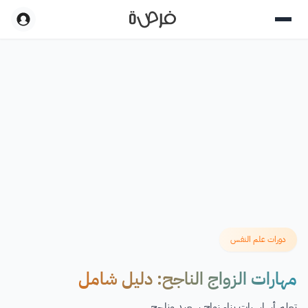
دورات علم النفس
مهارات الزواج الناجح: دليل شامل
تعلم أساسيات بناء زواج سعيد وناجح