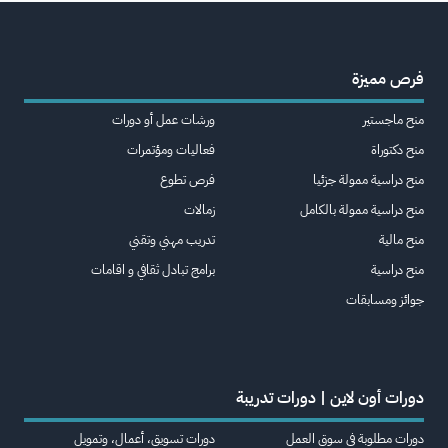
فرص مميزة
منح ماجستير
ورشات عمل أو دورات
منح دكتوراة
فعاليات ومؤتمرات
منح دراسية ممولة جزئيا
فرص تطوع
منح دراسية ممولة بالكامل
زمالات
منح مالية
تدريب مهني وتقني
منح دراسية
برامج تبادل ثقافي و اقامات
جوائز ومسابقات
دورات أون لاين | دورات تدريبة
دورات مطلوبة في سوق العمل
دورات تسويق، أعمال، وتمويل