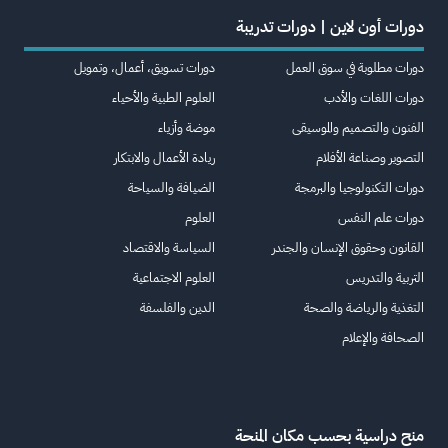
دورات أون لاين | دورات تدريبة
دورات مطلوبة في سوق العمل
دورات تسويق، أعمال، وتمويل
دورات اللغات والأدب
العلوم الطبية والأحياء
الفنون والتصميم والموسيقى
موضة وأزياء
التصوير وصناعة الأفلام
ريادة الأعمال والابتكار
دورات التكنولوجيا والبرمجة
الضيافة والسياحة
دورات علم النفس
العلوم
القانون وحقوق الإنسان والجندر
السياسة والاقتصاد
التربية والتدريس
العلوم الاجتماعية
التغذية والرياضة والصحة
الدين والفلسفة
الصحافة والإعلام
منح دراسية بحسب مكان المنحة