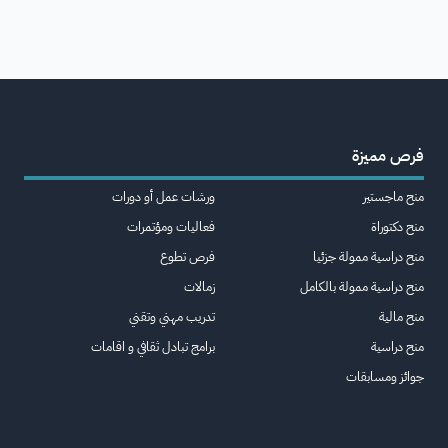
فرص مميزة
منح ماجستير
ورشات عمل أو دورات
منح دكتوراة
فعاليات ومؤتمرات
منح دراسية ممولة جزئيا
فرص تطوع
منح دراسية ممولة بالكامل
زمالات
منح مالية
تدريب مهني وتقني
منح دراسية
برامج تبادل ثقافي و اقامات
جوائز ومسابقات