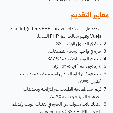
معايير التقديم
التعود على استخدام PHP Laravel و CodeIgniter و
Vuejs وفهم معالجة لغة PHP الشاملة.
خبرة في الدخول الموحّد SSO.
خبرة في واجهة برمجة التطبيقات.
خبرة في البرمجيات كخدمة SAAS.
خبرة قوية مع (MySQL) SQL
خبرة قوية في إدارة الخادم واستضافة خدمات ويب
أمازون AWS .
فهم جيد لمعالجة الطلبات غير المتزامنة وتحديثات
الصفحة الجزئية و تقنية AJAX
امتلاك ثلاث سنوات من الخبرة في تقنيات الويب وكذلك
لك من HTML و CSS وJavaScript