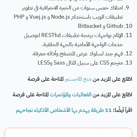
امتلاك خمس سنوات من الخبرة الاحترافية في تطوير
تطبيقات الويب باستخدام Node.js و Vuej.js و PHP
Github و Bitbucket
الإلمام بواجهات برمجة تطبيقات RESTful لتوصيل
خدمات الواجهة الأمامية بالجهة الخلفية.
فهم جيد لسلوك عرض المتصفح وأدائه معرفة.
مترجم CSS على سبيل المثال Sass وLESS
اطّلع على المزيد من
منح الماجستير
المتاحة على فرصة
اطّلع على المزيد من
الفعاليات والمؤتمرات
المتاحة على فرصة
اقرأ أيضًا:
11 طريقة يهدم بها الأشخاص الأذكياء نجاحهم