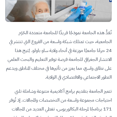
تُعَدُّ هذه الجامعة نموذجًا فريدًا للجامعة متعددة الحُرُم
الجامعية، حيث تمتلك شبكة واسعة من الفروع التي تنتشر في
24 حرمًا جامعيًا موزعة في أنحاء ولاية ساو باولو. يُتيح هذا
الانتشار الجغرافي للجامعة فرصة توفير التعليم والبحث العلمي
على نطاق واسع، مما يعزز من تأثيرها في مختلف المناطق ويدعم
التطور الاجتماعي والاقتصادي في الولاية.
تتميز الجامعة بتقديم برامج أكاديمية متنوعة وشاملة تلبي
احتياجات مجموعة واسعة من التخصصات والمجالات. إذ تُوفر
171 برنامجًا لمرحلة البكالوريوس، تغطي العديد من المجالات