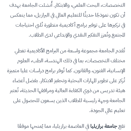
التخصصات، البحث العلمي، والابتكار. أُنشئت الجامعة بهدف
أن تكون نموذجًا حديثًا للتعليم العالي في البرازيل، مما ينعكس
في تركيزها على توفير برامج أكاديمية متطورة تُلبي احتياجات
المجتمع وتُعزز التفكير النقدي والإبداعي لدى الطلاب.
تُقدم الجامعة مجموعة واسعة من البرامج الأكاديمية تغطي
مختلف التخصصات، بما في ذلك الهندسة، الطب، العلوم
الإنسانية، الفنون، والقانون. كما تُوفر برامج دراسات عليا متميزة
تُركز على تطوير المهارات البحثية وتحفيز الابتكار. بفضل أعضاء
هيئة تدريس من ذوي الكفاءة العالية ومرافقها الحديثة، تُعتبر
الجامعة وجهة رئيسية للطلاب الذين يسعون للحصول على
تعليم عالي الجودة.
تقع
جامعة برازيليا
في العاصمة برازيليا، مما يُمنحها موقعًا