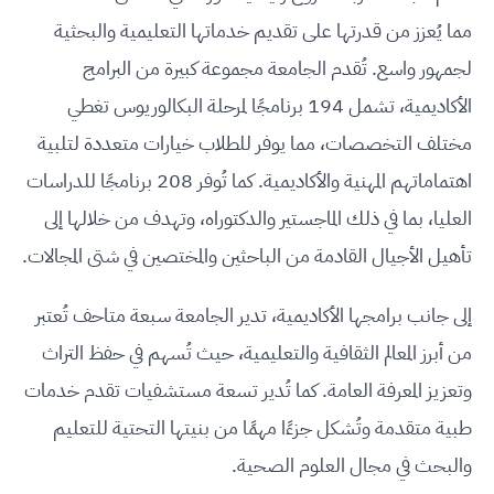
مما يُعزز من قدرتها على تقديم خدماتها التعليمية والبحثية
لجمهور واسع. تُقدم الجامعة مجموعة كبيرة من البرامج
الأكاديمية، تشمل 194 برنامجًا لمرحلة البكالوريوس تغطي
مختلف التخصصات، مما يوفر للطلاب خيارات متعددة لتلبية
اهتماماتهم المهنية والأكاديمية. كما تُوفر 208 برنامجًا للدراسات
العليا، بما في ذلك الماجستير والدكتوراه، وتهدف من خلالها إلى
تأهيل الأجيال القادمة من الباحثين والمختصين في شتى المجالات.
إلى جانب برامجها الأكاديمية، تدير الجامعة سبعة متاحف تُعتبر
من أبرز المعالم الثقافية والتعليمية، حيث تُسهم في حفظ التراث
وتعزيز المعرفة العامة. كما تُدير تسعة مستشفيات تقدم خدمات
طبية متقدمة وتُشكل جزءًا مهمًا من بنيتها التحتية للتعليم
والبحث في مجال العلوم الصحية.